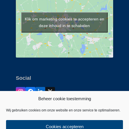
Klik om marketing cookies te accepteren en
deze inhoud in te schakelen
Social
Instagram
Facebook
LinkedIn
Twitter
Beheer cookie toestemming
(deprecated)
Wij gebruiken cookies om onze website en onze service te optimaliseren.
Cookies accepteren