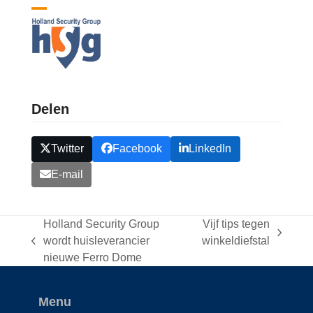
Skip
Open
Close
to
content
mobile
mobile
menu
menu
Delen
Twitter
Facebook
LinkedIn
E-mail
Holland Security Group
Vijf tips tegen
next
wordt huisleverancier
winkeldiefstal
previous
post:
nieuwe Ferro Dome
post:
Menu