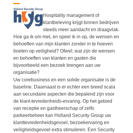
Skip
Open
Close
to
Hospitality management of
content
mobile
mobile
klantbeleving krijgt binnen bedrijven
menu
menu
steeds meer aandacht en draagvlak.
Hoe ga ik om met, en speel ik in op, de wensen en
behoeften van mijn klanten zonder in te hoeven
boeten op veiligheid? Ofwel; wat zijn de wensen
en behoeften van klanten en gasten die
bijvoorbeeld een bezoek brengen aan uw
organisatie?
Uw corebusiness en een solide organisatie is de
baseline. Daarnaast is er echter een breed scala
aan secundaire aspecten die bepalend zijn voor
de klant-tevredenheids-ervaring. Op het gebied
van receptie en gastheerschap of zelfs
parkeerbeheer kan Holland Security Group uw
klanttevredenheidsgevoel, bezoekervaring en
veiligheidsgevoel extra stimuleren. Een Security