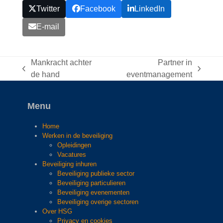
Twitter
Facebook
LinkedIn
E-mail
Mankracht achter
Partner in
previous
next
de hand
eventmanagement
post:
post:
Menu
Home
Werken in de beveiliging
Opleidingen
Vacatures
Beveiliging inhuren
Beveiliging publieke sector
Beveiliging particulieren
Beveiliging evenementen
Beveiliging overige sectoren
Over HSG
Privacy en cookies