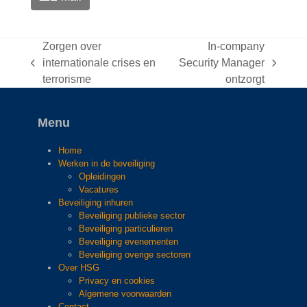
Zorgen over
In-company
internationale crises en
Security Manager
previous
next
terrorisme
ontzorgt
post:
post:
Menu
Home
Werken in de beveiliging
Opleidingen
Vacatures
Beveiliging inhuren
Beveiliging publieke sector
Beveiliging particulieren
Beveiliging evenementen
Beveiliging overige sectoren
Over HSG
Privacy en cookies
Algemene voorwaarden
Contact