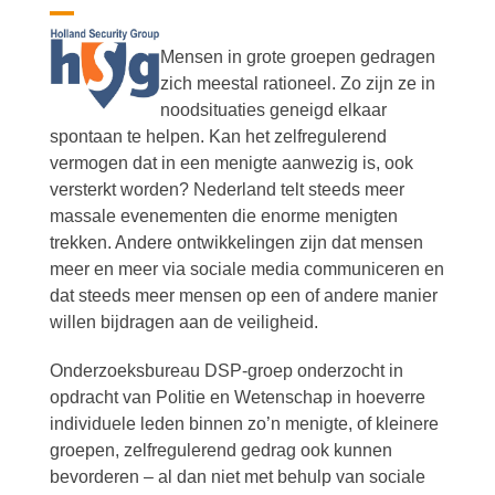
Skip
Open
Close
to
Mensen in grote groepen gedragen
content
mobile
mobile
zich meestal rationeel. Zo zijn ze in
menu
menu
noodsituaties geneigd elkaar
spontaan te helpen. Kan het zelfregulerend
vermogen dat in een menigte aanwezig is, ook
versterkt worden? Nederland telt steeds meer
massale evenementen die enorme menigten
trekken. Andere ontwikkelingen zijn dat mensen
meer en meer via sociale media communiceren en
dat steeds meer mensen op een of andere manier
willen bijdragen aan de veiligheid.
Onderzoeksbureau DSP-groep onderzocht in
opdracht van Politie en Wetenschap in hoeverre
individuele leden binnen zo’n menigte, of kleinere
groepen, zelfregulerend gedrag ook kunnen
bevorderen – al dan niet met behulp van sociale